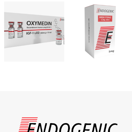
1'600.00
zł
129.00
zł
189.00
zł
139.00
zł