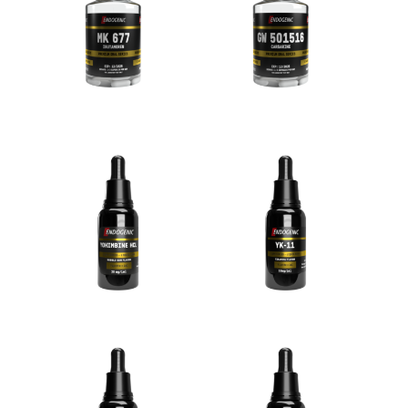
239.00
zł
179.00
zł
129.00
zł
249.00
zł