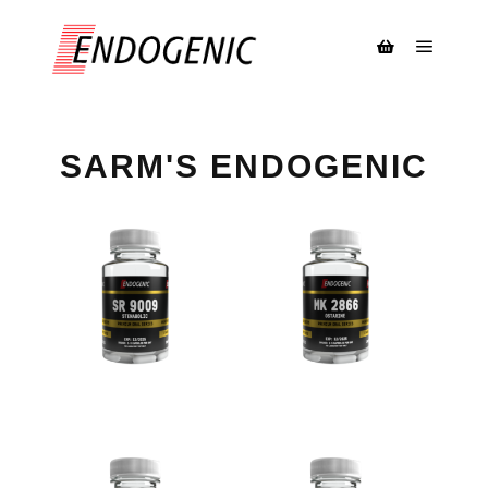
SARM'S ENDOGENIC
259.00
zł
169.00
zł